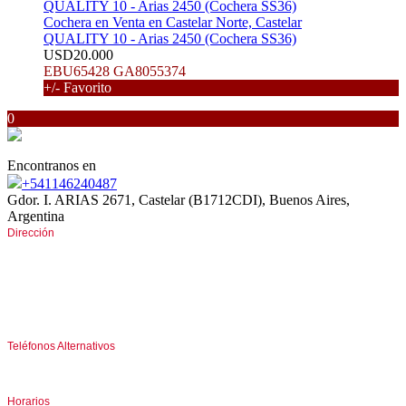
Cochera en Venta en Castelar Norte, Castelar
QUALITY 10 - Arias 2450 (Cochera SS36)
USD20.000
EBU65428 GA8055374
+/- Favorito
0
Encontranos en
+541146240487
Gdor. I. ARIAS 2671, Castelar (B1712CDI), Buenos Aires,
Argentina
Dirección
Av. Gdor. I. ARIAS 2671
entre San Pedro e Italia
CASTELAR Norte (B1712CDI)
Buenos Aires, Argentina
Teléfonos Alternativos
(+5411) 46618041 I 44585312
Horarios