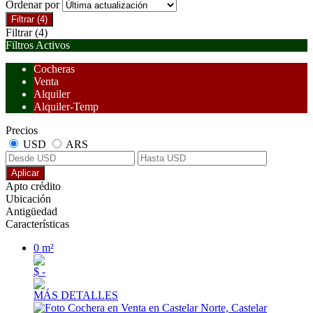
Ordenar por
Filtrar
(4)
Filtrar
(4)
Filtros Activos
Cocheras
Venta
Alquiler
Alquiler-Temp
Precios
USD
ARS
Aplicar
Apto crédito
Ubicación
Antigüedad
Características
0 m²
$ -
MÁS DETALLES