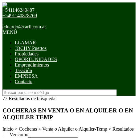
+541146240487
+5491140878769
|
eduardo@carfi.com.ar
MENÚ
LLAMAR
JOCHY Puertos
Propiedades
OPORTUNIDADES
Emprendimientos
Tasación
EMPRESA
Contacto
77 Resultados de búsqueda
COCHERAS EN VENTA O EN ALQUILER O EN
ALQUILER TEMP
Inicio
>
Cocheras
>
Venta
o
Alquiler
o
Alquiler-Temp
> Resultados
| Ver como