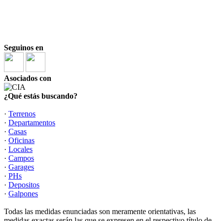
Lunes a Viernes
10:00 a 13:00 hs y 16:00 a 19:00 hs.
Sábados
10:00 a 13:00 hs
Seguinos en
Asociados con
¿Qué estás buscando?
·
Terrenos
·
Departamentos
·
Casas
·
Oficinas
·
Locales
·
Campos
·
Garages
·
PHs
·
Depositos
·
Galpones
Todas las medidas enunciadas son meramente orientativas, las
medidas exactas serán las que se expresen en el respectivo título de