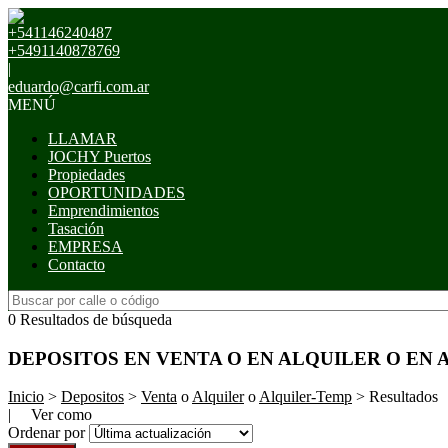
+541146240487
+5491140878769
|
eduardo@carfi.com.ar
MENÚ
LLAMAR
JOCHY Puertos
Propiedades
OPORTUNIDADES
Emprendimientos
Tasación
EMPRESA
Contacto
0 Resultados de búsqueda
DEPOSITOS EN VENTA O EN ALQUILER O EN
Inicio
>
Depositos
>
Venta
o
Alquiler
o
Alquiler-Temp
> Resultados
| Ver como
Ordenar por