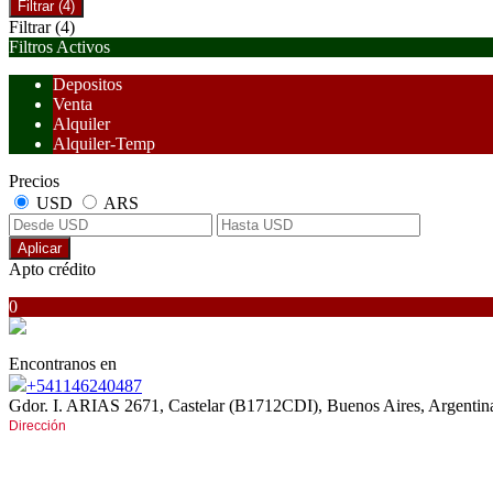
Filtrar
(4)
Filtrar
(4)
Filtros Activos
Depositos
Venta
Alquiler
Alquiler-Temp
Precios
USD
ARS
Aplicar
Apto crédito
0
Encontranos en
+541146240487
Gdor. I. ARIAS 2671, Castelar (B1712CDI), Buenos Aires, Argentin
Dirección
Av. Gdor. I. ARIAS 2671
entre San Pedro e Italia