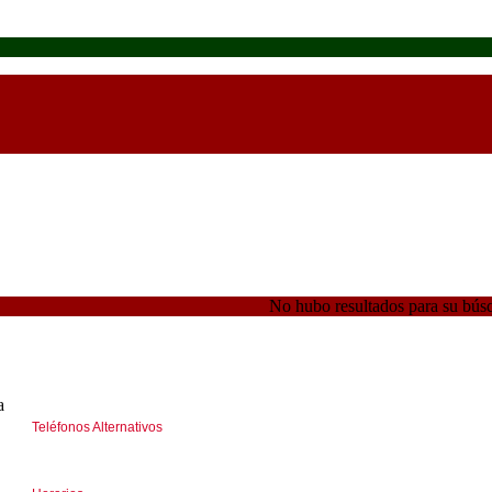
No hubo resultados para su bús
a
Teléfonos Alternativos
(+5411) 46618041 I 44585312