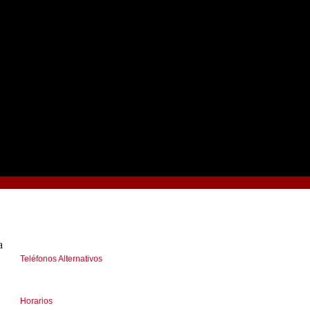
a
Teléfonos Alternativos
(+5411) 46618041 I 44585312
Horarios