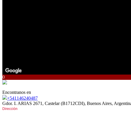
0
Encontranos en
+541146240487
Gdor. I. ARIAS 2671, Castelar (B1712CDI), Buenos Aires, Argentin
Dirección
Av. Gdor. I. ARIAS 2671
entre San Pedro e Italia
CASTELAR Norte (B1712CDI)