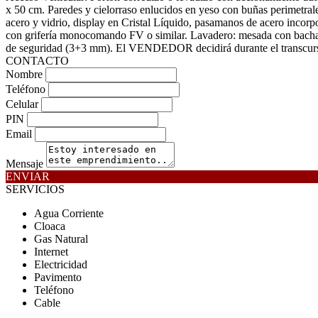
x 50 cm. Paredes y cielorraso enlucidos en yeso con buñas perimetr
acero y vidrio, display en Cristal Líquido, pasamanos de acero incor
con grifería monocomando FV o similar. Lavadero: mesada con bacha 
de seguridad (3+3 mm). El VENDEDOR decidirá durante el transcurso d
CONTACTO
Nombre
Teléfono
Celular
PIN
Email
Mensaje
ENVIAR
SERVICIOS
Agua Corriente
Cloaca
Gas Natural
Internet
Electricidad
Pavimento
Teléfono
Cable