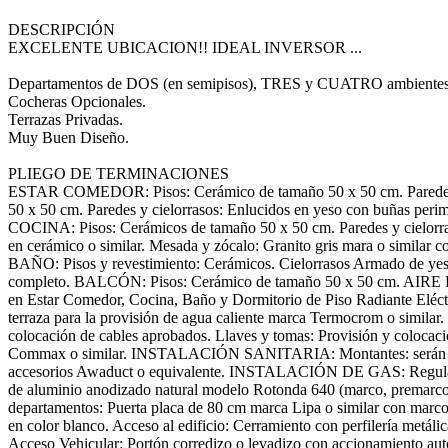
DESCRIPCIÓN
EXCELENTE UBICACION!! IDEAL INVERSOR ...
Departamentos de DOS (en semipisos), TRES y CUATRO ambientes
Cocheras Opcionales.
Terrazas Privadas.
Muy Buen Diseño.
PLIEGO DE TERMINACIONES
ESTAR COMEDOR: Pisos: Cerámico de tamaño 50 x 50 cm. Paredes y 
50 x 50 cm. Paredes y cielorrasos: Enlucidos en yeso con buñas perime
COCINA: Pisos: Cerámicos de tamaño 50 x 50 cm. Paredes y cielorraso
en cerámico o similar. Mesada y zócalo: Granito gris mara o similar
BAÑO: Pisos y revestimiento: Cerámicos. Cielorrasos Armado de yeso. 
completo. BALCÓN: Pisos: Cerámico de tamaño 50 x 50 cm. AIRE FR
en Estar Comedor, Cocina, Baño y Dormitorio de Piso Radiante Elé
terraza para la provisión de agua caliente marca Termocrom o sim
colocación de cables aprobados. Llaves y tomas: Provisión y colocación
Commax o similar. INSTALACIÓN SANITARIA: Montantes: serán de cañer
accesorios Awaduct o equivalente. INSTALACIÓN DE GAS: Regulador:
de aluminio anodizado natural modelo Rotonda 640 (marco, premarco y
departamentos: Puerta placa de 80 cm marca Lipa o similar con marco 
en color blanco. Acceso al edificio: Cerramiento con perfilería metá
Acceso Vehicular: Portón corredizo o levadizo con accionamiento auto