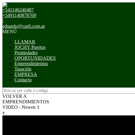
+541146240487
+5491140878769
|
eduardo@carfi.com.ar
MENÚ
LLAMAR
JOCHY Puertos
Propiedades
OPORTUNIDADES
Emprendimientos
Tasación
EMPRESA
Contacto
VOLVER A
EMPRENDIMIENTOS
VIDEO - Newen 3
x