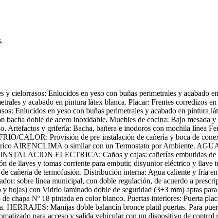
.
cielorrasos: Enlucidos en yeso con buñas perimetrales y acabado e
trales y acabado en pintura látex blanca. Placar: Frentes corredizos en
s: Enlucidos en yeso con buñas perimetrales y acabado en pintura láte
 con bacha doble de acero inoxidable. Muebles de cocina: Bajo mesada y
Artefactos y grifería: Bacha, bañera e inodoros con mochila línea Ferr
IO/CALOR: Provisión de pre-instalación de cañería y boca de conex
ctrico AIRENCLIMA o similar con un Termostato por Ambiente. AGUA 
ilar. INSTALACION ELECTRICA: Caños y cajas: cañerías embutidas de 
 de llaves y tomas corriente para embutir, disyuntor eléctrico y llave 
ía de termofusión. Distribución interna: Agua caliente y fría en ca
 sobre línea municipal, con doble regulación, de acuerdo a prescri
 hojas) con Vidrio laminado doble de seguridad (3+3 mm) aptas para la
de chapa Nº 18 pintada en color blanco. Puertas interiores: Puerta pl
lica. HERRAJES: Manijas doble balancín bronce platil puertas. Para pu
matizado para acceso y salida vehicular con un dispositivo de control 