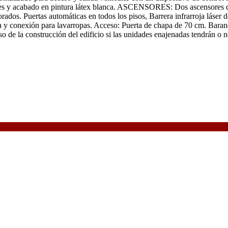
ales y acabado en pintura látex blanca. ASCENSORES: Dos ascensores d
porados. Puertas automáticas en todos los pisos, Barrera infrarroja l
y conexión para lavarropas. Acceso: Puerta de chapa de 70 cm. Baranda
e la construcción del edificio si las unidades enajenadas tendrán o n