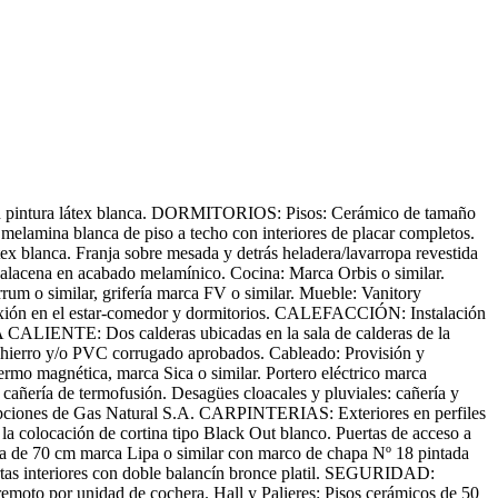
n pintura látex blanca. DORMITORIOS: Pisos: Cerámico de tamaño
 melamina blanca de piso a techo con interiores de placar completos.
x blanca. Franja sobre mesada y detrás heladera/lavarropa revestida
 alacena en acabado melamínico. Cocina: Marca Orbis o similar.
um o similar, grifería marca FV o similar. Mueble: Vanitory
ión en el estar-comedor y dormitorios. CALEFACCIÓN: Instalación
CALIENTE: Dos calderas ubicadas en la sala de calderas de la
hierro y/o PVC corrugado aprobados. Cableado: Provisión y
termo magnética, marca Sica o similar. Portero eléctrico marca
ñería de termofusión. Desagües cloacales y pluviales: cañería y
pciones de Gas Natural S.A. CARPINTERIAS: Exteriores en perfiles
 colocación de cortina tipo Black Out blanco. Puertas de acceso a
aca de 70 cm marca Lipa o similar con marco de chapa Nº 18 pintada
ertas interiores con doble balancín bronce platil. SEGURIDAD:
remoto por unidad de cochera. Hall y Palieres: Pisos cerámicos de 50