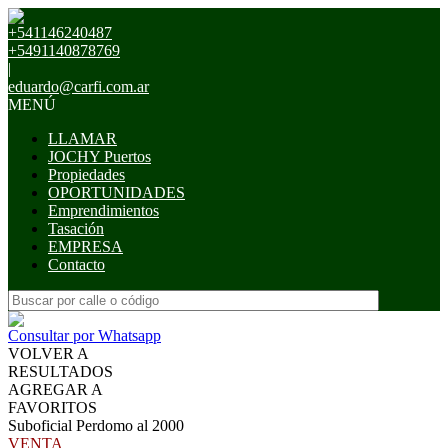
+541146240487
+5491140878769
|
eduardo@carfi.com.ar
MENÚ
LLAMAR
JOCHY Puertos
Propiedades
OPORTUNIDADES
Emprendimientos
Tasación
EMPRESA
Contacto
Consultar por Whatsapp
VOLVER A
RESULTADOS
AGREGAR A
FAVORITOS
Suboficial Perdomo al 2000
VENTA