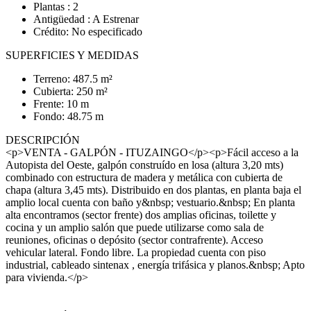
Plantas : 2
Antigüedad : A Estrenar
Crédito: No especificado
SUPERFICIES Y MEDIDAS
Terreno: 487.5 m²
Cubierta: 250 m²
Frente: 10 m
Fondo: 48.75 m
DESCRIPCIÓN
<p>VENTA - GALPÓN - ITUZAINGO</p><p>Fácil acceso a la
Autopista del Oeste, galpón construído en losa (altura 3,20 mts)
combinado con estructura de madera y metálica con cubierta de
chapa (altura 3,45 mts). Distribuido en dos plantas, en planta baja el
amplio local cuenta con baño y&nbsp; vestuario.&nbsp; En planta
alta encontramos (sector frente) dos amplias oficinas, toilette y
cocina y un amplio salón que puede utilizarse como sala de
reuniones, oficinas o depósito (sector contrafrente). Acceso
vehicular lateral. Fondo libre. La propiedad cuenta con piso
industrial, cableado sintenax , energía trifásica y planos.&nbsp; Apto
para vivienda.</p>