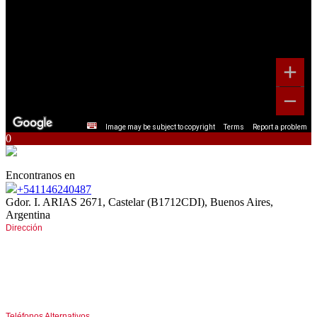
Image may be subject to copyright
Terms
Report a problem
0
Encontranos en
+541146240487
Gdor. I. ARIAS 2671, Castelar (B1712CDI), Buenos Aires,
Argentina
Dirección
Av. Gdor. I. ARIAS 2671
entre San Pedro e Italia
CASTELAR Norte (B1712CDI)
Buenos Aires, Argentina
Teléfonos Alternativos