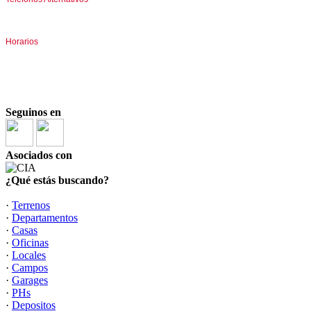
(+5411) 46618041 I 44585312
Horarios
Lunes a Viernes
10:00 a 13:00 hs y 16:00 a 19:00 hs.
Sábados
10:00 a 13:00 hs
Seguinos en
Asociados con
¿Qué estás buscando?
·
Terrenos
·
Departamentos
·
Casas
·
Oficinas
·
Locales
·
Campos
·
Garages
·
PHs
·
Depositos