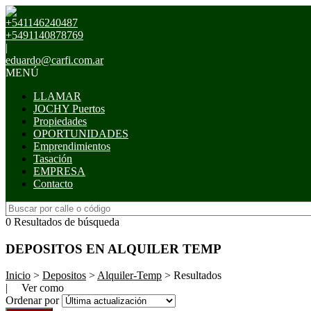
+541146240487
+5491140878769
|
eduardo@carfi.com.ar
MENÚ
LLAMAR
JOCHY Puertos
Propiedades
OPORTUNIDADES
Emprendimientos
Tasación
EMPRESA
Contacto
0 Resultados de búsqueda
DEPOSITOS EN ALQUILER TEMP
Inicio
>
Depositos
>
Alquiler-Temp
> Resultados
| Ver como
Ordenar por