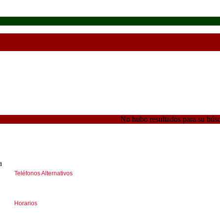
No hubo resultados para su bús
a
Teléfonos Alternativos
(+5411) 46618041 I 44585312
Horarios
Lunes a Viernes