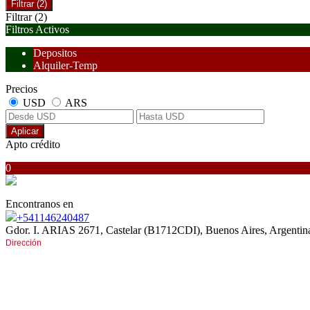
Filtrar
(2)
Filtrar
(2)
Filtros Activos
Depositos
Alquiler-Temp
Precios
USD
ARS
Aplicar
Apto crédito
0
Encontranos en
+541146240487
Gdor. I. ARIAS 2671, Castelar (B1712CDI), Buenos Aires, Argentin
Dirección
Av. Gdor. I. ARIAS 2671
entre San Pedro e Italia
CASTELAR Norte (B1712CDI)
Buenos Aires, Argentina